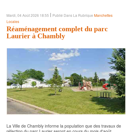
POLITIQUE
|
Mardi, 04 Août 2026 18:55
Publié Dans La Rubrique
Manchettes
ARTS ET SPECTACLES
Locales
Réaménagement complet du parc
ENVIRONNEMENT
Laurier à Chambly
ÉCONOMIE
ÉDUCATION
La Ville de Chambly informe la population que des travaux de
réfection du parc Laurier seront en cours du mois d'août