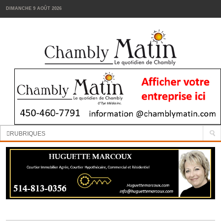
DIMANCHE 9 AOÛT 2026
Manchettes:
La cour d’école de la Passerelle sera réaménagée
RUBRIQUES
INFORMATION
SPORTS
VIN
TENDANCES
FOODIES