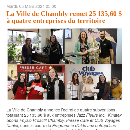
Mardi, 05 Mars 2024 05:00
POLITIQUE
La Ville de Chambly remet 25 135,60 $
ARTS ET SPECTACLES
à quatre entreprises du territoire
ENVIRONNEMENT
ÉCONOMIE
ÉDUCATION
La Ville de Chambly annonce l’octroi de quatre subventions
totalisant 25 135,60 $ aux entreprises
Jazz Fleurs Inc., Kinatex
Sports Physio Proactif Chambly, Presse Café et Club Voyages
Daniel
, dans le cadre du
Programme d’aide aux entreprises