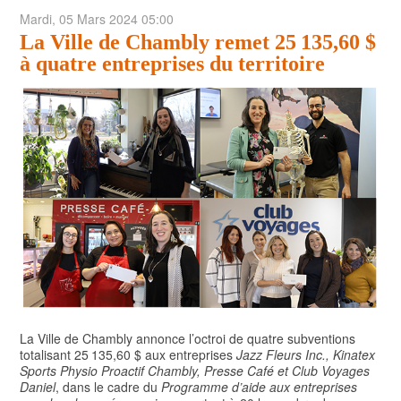
Mardi, 05 Mars 2024 05:00
POLITIQUE
La Ville de Chambly remet 25 135,60 $
ARTS ET SPECTACLES
à quatre entreprises du territoire
ENVIRONNEMENT
ÉCONOMIE
ÉDUCATION
La Ville de Chambly annonce l’octroi de quatre subventions
totalisant 25 135,60 $ aux entreprises
Jazz Fleurs Inc., Kinatex
Sports Physio Proactif Chambly, Presse Café et Club Voyages
Daniel
, dans le cadre du
Programme d’aide aux entreprises