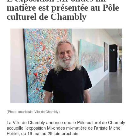
matière est présentée au Pôle
POLITIQUE
culturel de Chambly
ARTS ET SPECTACLES
ENVIRONNEMENT
ÉCONOMIE
ÉDUCATION
(Photo: courtoisie, Ville de Chambly)
La Ville de Chambly annonce que le Pôle culturel de Chambly
accueille l’exposition Mi-ondes mi-matière de l’artiste Michel
Poirier, du 19 mai au 29 juin prochain.