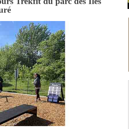
urs Trekfit du parc des Îles
uré