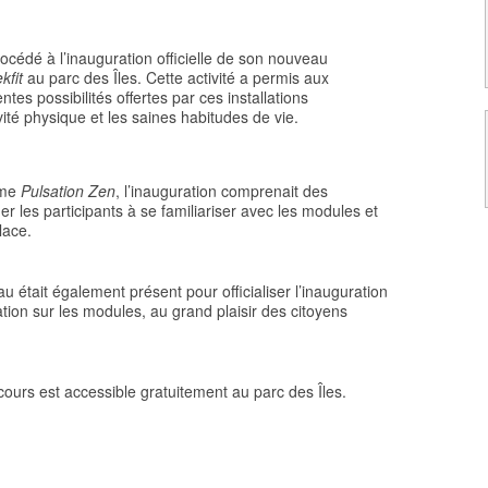
rocédé à l’inauguration officielle de son nouveau
ekfit
au parc des Îles. Cette activité a permis aux
ntes possibilités offertes par ces installations
vité physique et les saines habitudes de vie.
sme
Pulsation Zen
, l’inauguration comprenait des
er les participants à se familiariser avec les modules et
lace.
u était également présent pour officialiser l’inauguration
ation sur les modules, au grand plaisir des citoyens
cours est accessible gratuitement au parc des Îles.