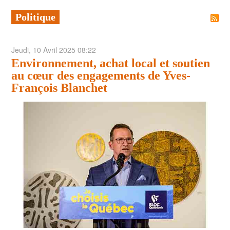
Politique
POLITIQUE
ARTS ET SPECTACLES
Jeudi, 10 Avril 2025 08:22
ENVIRONNEMENT
Environnement, achat local et soutien
ÉCONOMIE
au cœur des engagements de Yves-
François Blanchet
ÉDUCATION