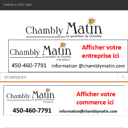
SAMEDI 8 AOÛT 2026
Manchettes:
La cour d’école de la Passerelle sera réaménagée
RUBRIQUES
INFORMATION
SPORTS
VIN
TENDANCES
FOODIES