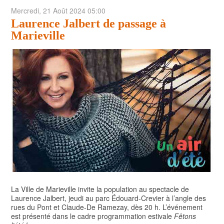
Mercredi, 21 Août 2024 05:00
POLITIQUE
Laurence Jalbert de passage à
ARTS ET SPECTACLES
Marieville
ENVIRONNEMENT
ÉCONOMIE
ÉDUCATION
La Ville de Marieville invite la population au spectacle de
Laurence Jalbert, jeudi au parc Édouard-Crevier à l’angle des
rues du Pont et Claude‑De Ramezay, dès 20 h. L’événement
est présenté dans le cadre programmation estivale
Fêtons