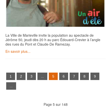
La Ville de Marieville invite la population au spectacle de
Jérôme 50, jeudi dès 20 h au parc Édouard-Crevier à l’angle
des rues du Pont et Claude‑De Ramezay.
En savoir plus...
1
2
3
...
5
6
7
8
9
...
Page 5 sur 148