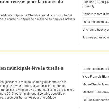
ition réussie pour la course du
Plus de 100 000 $ 
Chambly
Nombre record d’ins
aïcisation et député de Chambly Jean-François Roberge
n de la course du député ce dimanche au parc des Ateliers
La 9e édition de l
Une jeune hockeyeus
Journée portes ouve
n municipale lève la tutelle à
Dernier sprint pour
Yves-François Blan
assujettissant la Ville de Chambly au contrôle de la
Marie-Chantal Hamel
le le 27 février dernier, la Commission annonce
 transmis à la Ville un avis annonçant la fin de la tutelle à
Matthew Dubé ouvre
bre 2019 tout en maintenant certains pouvoirs en
des ressources humaines pour une période
Le Bloc Québécois vo