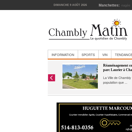
Manchettes:
DIMANCHE 9 AOÛT 2026
La cour
INFORMATION
SPORTS
VIN
TENDANC
Incendie dans une résidence
Réaménagement co
de Saint-Mathias-sur-
parc Laurier à Ch
Richelieu
La Ville de Chambly 
Hier, vers 5 h 50, les services
population que ...
d’urgences on ...