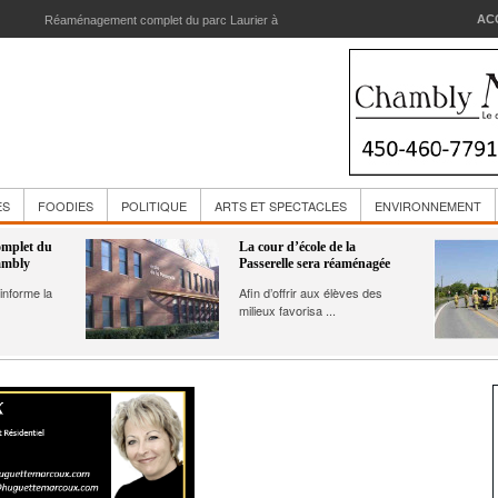
AC
 d’école de la Passerelle sera réaménagée
ES
FOODIES
POLITIQUE
ARTS ET SPECTACLES
ENVIRONNEMENT
mplet du
La cour d’école de la
ambly
Passerelle sera réaménagée
informe la
Afin d’offrir aux élèves des
milieux favorisa ...