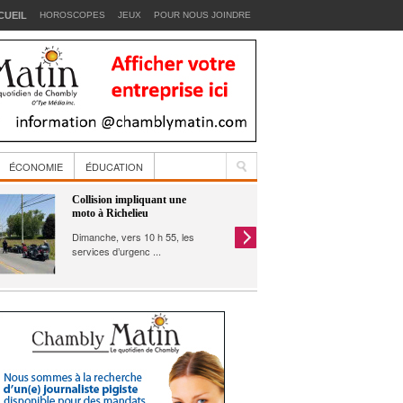
CUEIL
HOROSCOPES
JEUX
POUR NOUS JOINDRE
ÉCONOMIE
ÉDUCATION
Collision impliquant une
Saint-Jean-
moto à Richelieu
d’artifice
cours des 
Dimanche, vers 10 h 55, les
Chambly
services d’urgenc ...
Les résiden
Chambly se 