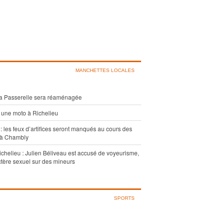
MANCHETTES LOCALES
la Passerelle sera réaménagée
t une moto à Richelieu
: les feux d’artifices seront manqués au cours des
 à Chambly
ichelieu : Julien Béliveau est accusé de voyeurisme,
ctère sexuel sur des mineurs
SPORTS