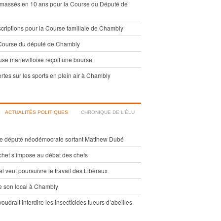
amassés en 10 ans pour la Course du Député de
criptions pour la Course familiale de Chambly
a Course du député de Chambly
e marievilloise reçoit une bourse
rtes sur les sports en plein air à Chambly
ACTUALITÉS POLITIQUES
CHRONIQUE DE L'ÉLU
 le député néodémocrate sortant Matthew Dubé
chet s’impose au débat des chefs
 veut poursuivre le travail des Libéraux
 son local à Chambly
udrait interdire les insecticides tueurs d’abeilles