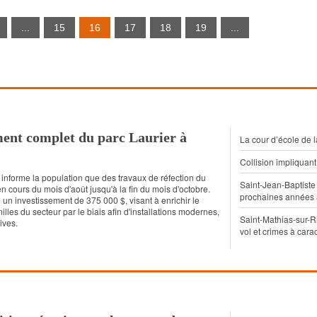
...
15
16
17
18
19
...
nt complet du parc Laurier à
La cour d’école de 
Collision impliquan
informe la population que des travaux de réfection du
Saint-Jean-Baptiste 
en cours du mois d'août jusqu'à la fin du mois d'octobre.
prochaines années
 un investissement de 375 000 $, visant à enrichir le
illes du secteur par le biais afin d'installations modernes,
Saint-Mathias-sur-R
ives.
vol et crimes à cara