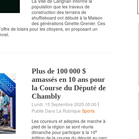
La Ville de Carignan informe la
population que les travaux de
construction des terrains de
shuffleboard ont débuté à la Maison
des générations Ginette-Grenier. Ces
l’offre de loisirs pour les citoyens, en proposant un
nnel.
Plus de 100 000 $
amassés en 10 ans pour
la Course du Député de
Chambly
|
Lundi, 15 Septembre 2025 05:00
Publié Dans La Rubrique
Sports
Les coureurs et adeptes de marche à
pied de la région se sont réunis
e
dimanche pour participer à la 10
édition de la course du député au parc