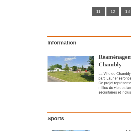
11
12
13
Information
Réaménageme
Chambly
La Ville de Chambly 
parc Laurier seront 
Ce projet représente
milieu de vie des fam
sécuritaires et inclus
Sports