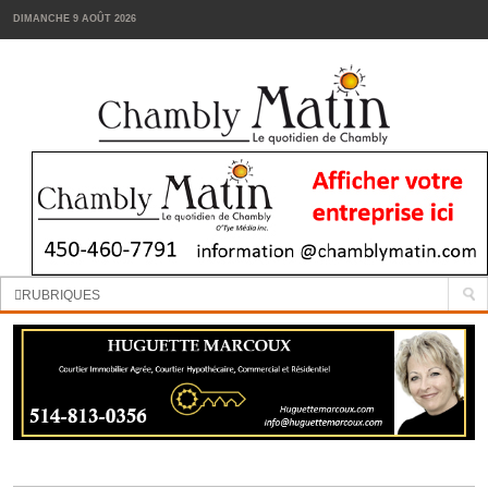
DIMANCHE 9 AOÛT 2026
Manchettes:
La cour d’école de la Passerelle sera réaménagée
RUBRIQUES
INFORMATION
SPORTS
VIN
TENDANCES
FOODIES