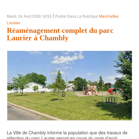
POLITIQUE
|
Mardi, 04 Août 2026 18:55
Publié Dans La Rubrique
Manchettes
ARTS ET SPECTACLES
Locales
Réaménagement complet du parc
ENVIRONNEMENT
Laurier à Chambly
ÉCONOMIE
ÉDUCATION
La Ville de Chambly informe la population que des travaux de
réfection du parc Laurier seront en cours du mois d'août